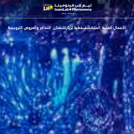
الأعمال الفنية
استكشف
خطط لزيارتك
فنان
التذاكر والعروض الترويجية