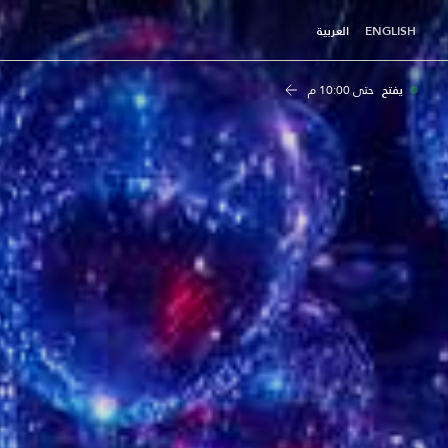
ENGLISH
العربية
يفتح
حتى
10:00 م