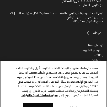
المنطقة الثقافية ,جزيرة السعديات
أبو ظبى, الإمارات
تيم لاب فينومينا أبوظبي علامة مسجلة مملوكة لكل من تيم لاب إنك .
وميرال ذ.م.م. على التوالي.
جميع الحقوق محفوظة
الخريطة
تواصل معنا
البنود و الشروط
وظائف
الشراكات
أحدث المستجدات
نستخدم ملفات تعريف الارتباط الخاصة بالطرف الأول والطرف الثالث
تسجيل الموردين
لنقدم لك تجربة تصفح أفضل. كما نستخدم ملفات تعريف الارتباط
لتزويدك بمحتوى مخصص وإعلانات مخصصة على هذا الموقع وغيره
من المواقع الإلكترونية ووسائل التواصل الاجتماعي. إذا نقرت فوق
"OK" (موافق)، فإنك توافق على سياستنا لملفات تعريف الارتباط.
يمكنك التحكم في إعدادات ملفات تعريف الارتباط في أي وقت.
لمعرفة المزيد، يُرجى الرجوع إلى
سياسة ملفات تعريف الارتباط